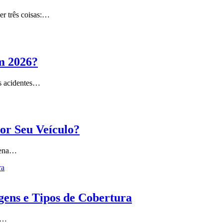
er três coisas:…
m 2026?
s acidentes…
or Seu Veículo?
 pena…
ens e Tipos de Cobertura
e…