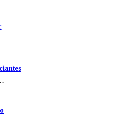
r
ciantes
de…
to