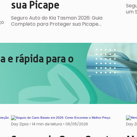
sua Picape
Segu
um S
Seguro Auto do Kia Tasman 2026: Guia
ço
Completo para Proteger sua Picape…
 e rápida para o
Day Zipia
•
14 min de leitura •
06/05/2026
Day Z