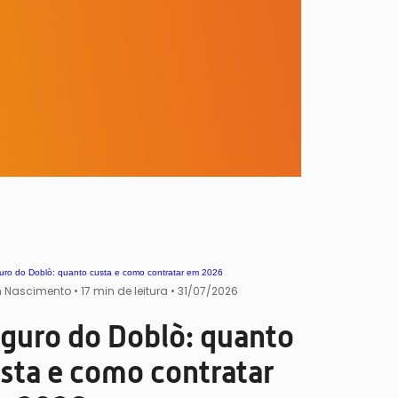
 Nascimento
•
17 min de leitura •
31/07/2026
guro do Doblò: quanto
sta e como contratar