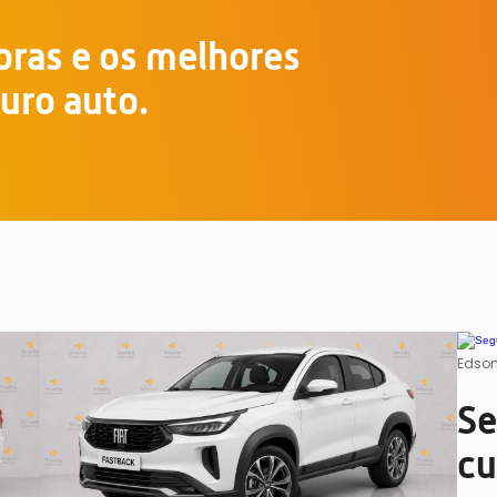
ras e os melhores
uro auto.
Edson
Se
cu