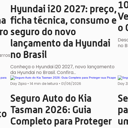
10
Hyundai i20 2027: preço,
Ve
ha
ficha técnica, consumo e
o 
ro
seguro do novo
Desc
lançamento da Hyundai
no B
no Brasil
arros
Conheça o Hyundai i20 2027, novo lançamento
da Hyundai no Brasil. Confira…
Day Zipia
•
14 min de leitura •
01/06/2026
Day Z
Seguro Auto do Kia
Se
Tasman 2026: Guia
pa
ço
Completo para Proteger
um