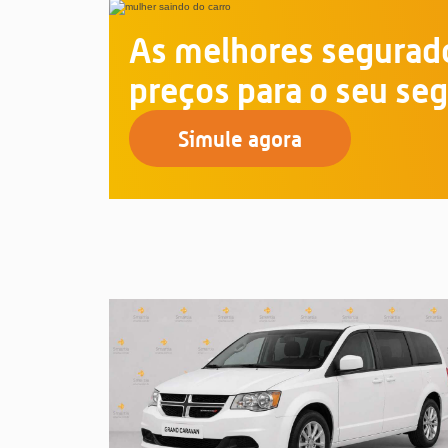
As melhores segurado
preços para o seu seg
Simule agora