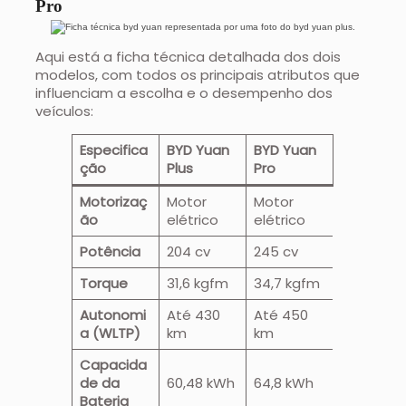
Pro
Aqui está a ficha técnica detalhada dos dois
modelos, com todos os principais atributos que
influenciam a escolha e o desempenho dos
veículos:
Especifica
BYD Yuan
BYD Yuan
ção
Plus
Pro
Motorizaç
Motor
Motor
ão
elétrico
elétrico
Potência
204 cv
245 cv
Torque
31,6 kgfm
34,7 kgfm
Autonomi
Até 430
Até 450
a (WLTP)
km
km
Capacida
de da
60,48 kWh
64,8 kWh
Bateria