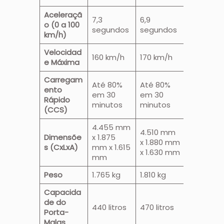
Aceleraçã
7,3
6,9
o (0 a 100
segundos
segundos
km/h)
Velocidad
160 km/h
170 km/h
e Máxima
Carregam
Até 80%
Até 80%
ento
em 30
em 30
Rápido
minutos
minutos
(CCS)
4.455 mm
4.510 mm
Dimensõe
x 1.875
x 1.880 mm
s (CxLxA)
mm x 1.615
x 1.630 mm
mm
Peso
1.765 kg
1.810 kg
Capacida
de do
440 litros
470 litros
Porta-
Malas