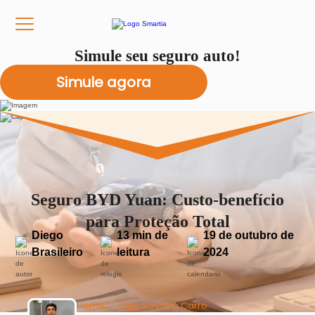
Simule seu seguro auto!
Seguro BYD Yuan: Custo-benefício
para Proteção Total
Diego
13 min de
19 de outubro de
Brasileiro
leitura
2024
Home
Seguro para Carro