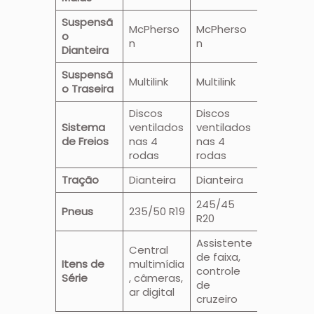
Suspensã
McPherso
McPherso
o
n
n
Dianteira
Suspensã
Multilink
Multilink
o Traseira
Discos
Discos
Sistema
ventilados
ventilados
de Freios
nas 4
nas 4
rodas
rodas
Tração
Dianteira
Dianteira
245/45
Pneus
235/50 R19
R20
Assistente
Central
de faixa,
Itens de
multimídia
controle
Série
, câmeras,
de
ar digital
cruzeiro