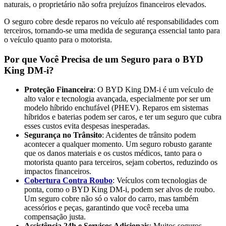
naturais, o proprietário não sofra prejuízos financeiros elevados.
O seguro cobre desde reparos no veículo até responsabilidades com
terceiros, tornando-se uma medida de segurança essencial tanto para
o veículo quanto para o motorista.
Por que Você Precisa de um Seguro para o BYD
King DM-i?
Proteção Financeira
: O BYD King DM-i é um veículo de
alto valor e tecnologia avançada, especialmente por ser um
modelo híbrido enchufável (PHEV). Reparos em sistemas
híbridos e baterias podem ser caros, e ter um seguro que cubra
esses custos evita despesas inesperadas.
Segurança no Trânsito
: Acidentes de trânsito podem
acontecer a qualquer momento. Um seguro robusto garante
que os danos materiais e os custos médicos, tanto para o
motorista quanto para terceiros, sejam cobertos, reduzindo os
impactos financeiros.
Cobertura Contra Roubo
: Veículos com tecnologias de
ponta, como o BYD King DM-i, podem ser alvos de roubo.
Um seguro cobre não só o valor do carro, mas também
acessórios e peças, garantindo que você receba uma
compensação justa.
Assistência 24h e Serviços Adicionais
: Muitos seguros