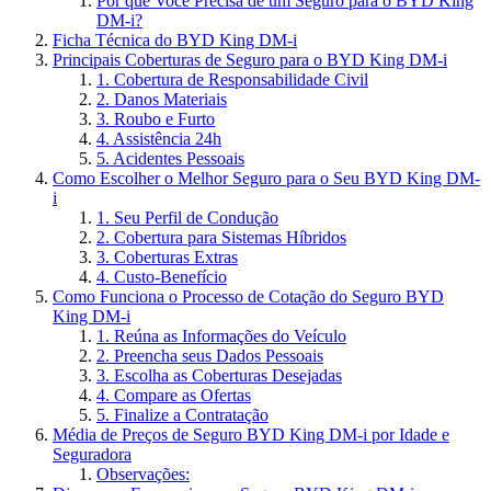
Por que Você Precisa de um Seguro para o BYD King
DM-i?
Ficha Técnica do BYD King DM-i
Principais Coberturas de Seguro para o BYD King DM-i
1. Cobertura de Responsabilidade Civil
2. Danos Materiais
3. Roubo e Furto
4. Assistência 24h
5. Acidentes Pessoais
Como Escolher o Melhor Seguro para o Seu BYD King DM-
i
1. Seu Perfil de Condução
2. Cobertura para Sistemas Híbridos
3. Coberturas Extras
4. Custo-Benefício
Como Funciona o Processo de Cotação do Seguro BYD
King DM-i
1. Reúna as Informações do Veículo
2. Preencha seus Dados Pessoais
3. Escolha as Coberturas Desejadas
4. Compare as Ofertas
5. Finalize a Contratação
Média de Preços de Seguro BYD King DM-i por Idade e
Seguradora
Observações: