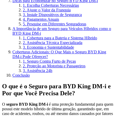
Dicas para Economizar no Seguro BYD King DM-i
1. Escolha Coberturas Necessárias
2. Ajuste o Valor da Franquia
3. Instale Dispositivos de Segurança
4. Pagamentos Anuais
5. Pesquise em Diferentes Seguradoras
A Importância de um Seguro para Veículos Híbridos como o
BYD King DM-i
1. Cobertura para a Bateria e Sistema Híbrido
2. Assistência Técnica Especializada
3. Economia e Sustentabilidade
Coberturas Adicionais: O Que Mais o Seguro BYD King
DM-i Pode Oferecer?
1. Seguro Contra Furto de Peças
2. Proteção ao Motorista e Passageiros
3. Assistência 24h
Conclusão
O que é o Seguro para BYD King DM-i e
Por que Você Precisa Dele?
O
seguro BYD King DM-i
é uma proteção fundamental para quem
possui este modelo híbrido de última geração, garantindo que, em
caso de acidentes, roubos, ou até mesmo danos causados por fatores