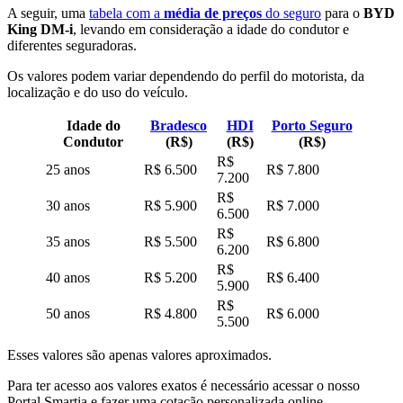
A seguir, uma
tabela com a
média de preços
do seguro
para o
BYD
King DM-i
, levando em consideração a idade do condutor e
diferentes seguradoras.
Os valores podem variar dependendo do perfil do motorista, da
localização e do uso do veículo.
Idade do
Bradesco
HDI
Porto Seguro
Condutor
(R$)
(R$)
(R$)
R$
25 anos
R$ 6.500
R$ 7.800
7.200
R$
30 anos
R$ 5.900
R$ 7.000
6.500
R$
35 anos
R$ 5.500
R$ 6.800
6.200
R$
40 anos
R$ 5.200
R$ 6.400
5.900
R$
50 anos
R$ 4.800
R$ 6.000
5.500
Esses valores são apenas valores aproximados.
Para ter acesso aos valores exatos é necessário acessar o nosso
Portal Smartia e fazer uma cotação personalizada online.