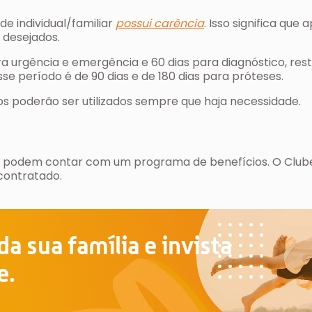
e individual/familiar
possui carência
. Isso significa que
 desejados.
a urgência e emergência e 60 dias para diagnóstico, res
se período é de 90 dias e de 180 dias para próteses.
s poderão ser utilizados sempre que haja necessidade.
a
da podem contar com um programa de benefícios. O Clube
contratado.
a sua família e invista
e.