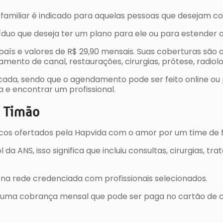
u familiar é indicado para aquelas pessoas que desejam 
íduo que deseja ter um plano para ele ou para estender a 
país e valores de R$ 29,90 mensais. Suas coberturas sã
mento de canal, restaurações, cirurgias, prótese, radiolo
da, sendo que o agendamento pode ser feito online ou p
a e encontrar um profissional.
a Timão
cos ofertados pela Hapvida com o amor por um time de f
da ANS, isso significa que incluiu consultas, cirurgias, t
 na rede credenciada com profissionais selecionados.
ta uma cobrança mensal que pode ser paga no cartão de c