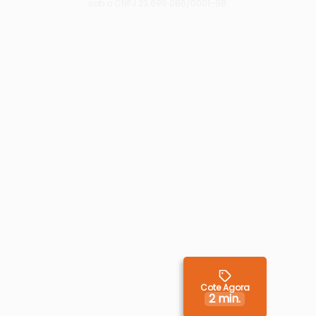
sob o CNPJ 23.699.086/0001-98.
Cote Agora
2 min.