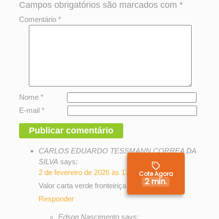
Campos obrigatórios são marcados com
*
Comentário
*
Nome
*
E-mail
*
CARLOS EDUARDO TESSMANN CORREA DA
SILVA
says:
2 de fevereiro de 2026 às 17:12
Cote Agora
2 min.
Valor carta verde fronteiriça
Responder
Edson Nascimento
says: