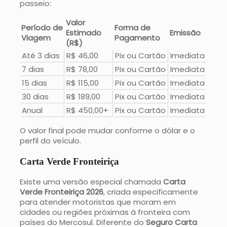
passeio:
Valor
Período de
Forma de
Estimado
Emissão
Viagem
Pagamento
(R$)
Até 3 dias
R$ 46,00
Pix ou Cartão
Imediata
7 dias
R$ 78,00
Pix ou Cartão
Imediata
15 dias
R$ 115,00
Pix ou Cartão
Imediata
30 dias
R$ 189,00
Pix ou Cartão
Imediata
Anual
R$ 450,00+
Pix ou Cartão
Imediata
O valor final pode mudar conforme o dólar e o
perfil do veículo.
Carta Verde Fronteiriça
Existe uma versão especial chamada
Carta
Verde Fronteiriça 2026
, criada especificamente
para atender motoristas que moram em
cidades ou regiões próximas à fronteira com
países do Mercosul. Diferente do
Seguro Carta